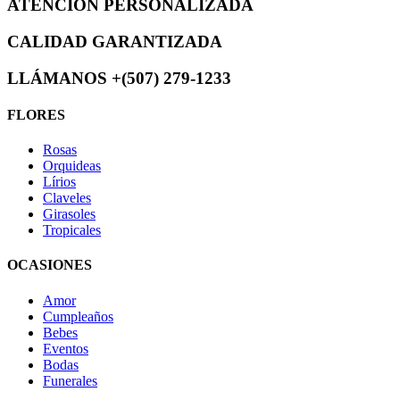
ATENCIÓN PERSONALIZADA
CALIDAD GARANTIZADA
LLÁMANOS +(507) ️279-1233
FLORES
Rosas
Orquideas
Lírios
Claveles
Girasoles
Tropicales
OCASIONES
Amor
Cumpleaños
Bebes
Eventos
Bodas
Funerales