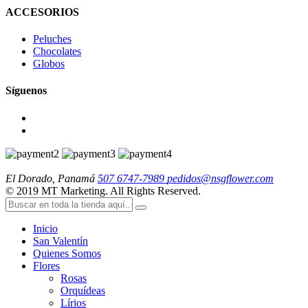
ACCESORIOS
Peluches
Chocolates
Globos
Síguenos
El Dorado, Panamá
507 6747-7989
pedidos@nsgflower.com
© 2019 MT Marketing. All Rights Reserved.
Inicio
San Valentín
Quienes Somos
Flores
Rosas
Orquídeas
Lírios