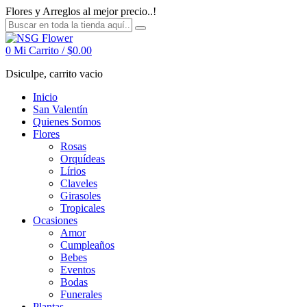
Flores y Arreglos al mejor precio..!
0
Mi Carrito /
$
0.00
Dsiculpe, carrito vacio
Inicio
San Valentín
Quienes Somos
Flores
Rosas
Orquídeas
Lírios
Claveles
Girasoles
Tropicales
Ocasiones
Amor
Cumpleaños
Bebes
Eventos
Bodas
Funerales
Plantas