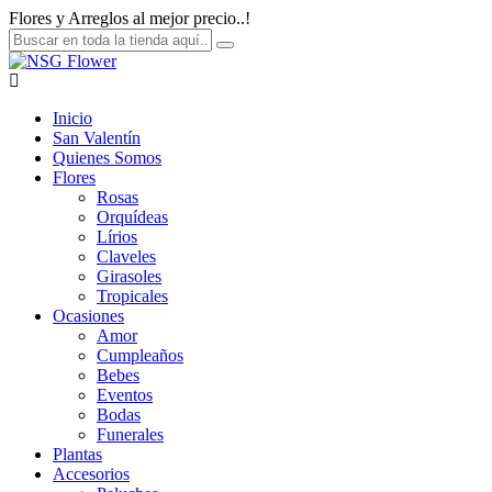
Flores y Arreglos al mejor precio..!
Inicio
San Valentín
Quienes Somos
Flores
Rosas
Orquídeas
Lírios
Claveles
Girasoles
Tropicales
Ocasiones
Amor
Cumpleaños
Bebes
Eventos
Bodas
Funerales
Plantas
Accesorios