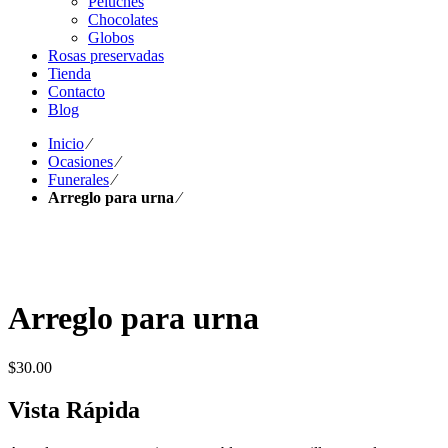
Peluches
Chocolates
Globos
Rosas preservadas
Tienda
Contacto
Blog
Inicio
⁄
Ocasiones
⁄
Funerales
⁄
Arreglo para urna
⁄
Arreglo para urna
$
30.00
Vista Rápida