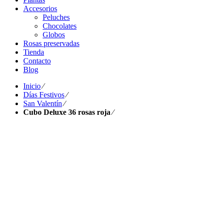
Accesorios
Peluches
Chocolates
Globos
Rosas preservadas
Tienda
Contacto
Blog
Inicio
⁄
Días Festivos
⁄
San Valentín
⁄
Cubo Deluxe 36 rosas roja
⁄