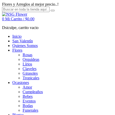
Flores y Arreglos al mejor precio..!
0
Mi Carrito /
$
0.00
Dsiculpe, carrito vacio
Inicio
San Valentín
Quienes Somos
Flores
Rosas
Orquídeas
Lírios
Claveles
Girasoles
Tropicales
Ocasiones
Amor
Cumpleaños
Bebes
Eventos
Bodas
Funerales
Plantas