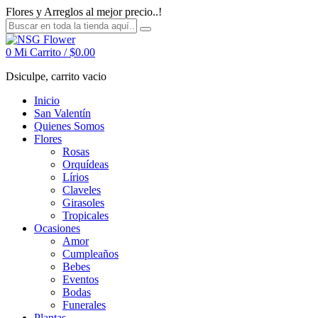
Flores y Arreglos al mejor precio..!
0
Mi Carrito /
$
0.00
Dsiculpe, carrito vacio
Inicio
San Valentín
Quienes Somos
Flores
Rosas
Orquídeas
Lírios
Claveles
Girasoles
Tropicales
Ocasiones
Amor
Cumpleaños
Bebes
Eventos
Bodas
Funerales
Plantas