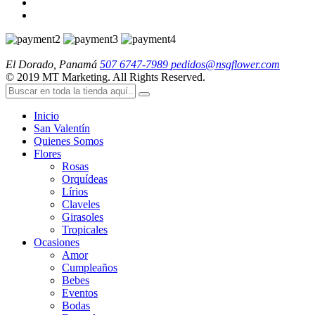
El Dorado, Panamá
507 6747-7989
pedidos@nsgflower.com
© 2019 MT Marketing. All Rights Reserved.
Inicio
San Valentín
Quienes Somos
Flores
Rosas
Orquídeas
Lírios
Claveles
Girasoles
Tropicales
Ocasiones
Amor
Cumpleaños
Bebes
Eventos
Bodas