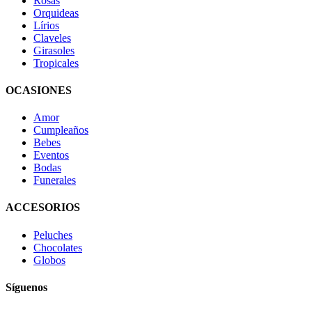
Rosas
Orquideas
Lírios
Claveles
Girasoles
Tropicales
OCASIONES
Amor
Cumpleaños
Bebes
Eventos
Bodas
Funerales
ACCESORIOS
Peluches
Chocolates
Globos
Síguenos