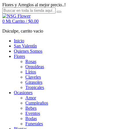
Flores y Arreglos al mejor precio..!
0
Mi Carrito /
$
0.00
Dsiculpe, carrito vacio
Inicio
San Valentín
Quienes Somos
Flores
Rosas
Orquídeas
Lírios
Claveles
Girasoles
Tropicales
Ocasiones
Amor
Cumpleaños
Bebes
Eventos
Bodas
Funerales
Plantas