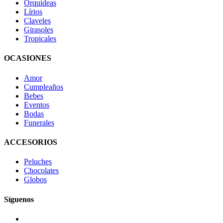
Orquideas
Lírios
Claveles
Girasoles
Tropicales
OCASIONES
Amor
Cumpleaños
Bebes
Eventos
Bodas
Funerales
ACCESORIOS
Peluches
Chocolates
Globos
Síguenos