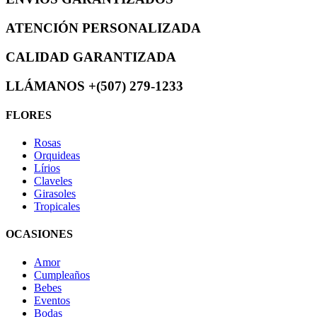
ATENCIÓN PERSONALIZADA
CALIDAD GARANTIZADA
LLÁMANOS +(507) ️279-1233
FLORES
Rosas
Orquideas
Lírios
Claveles
Girasoles
Tropicales
OCASIONES
Amor
Cumpleaños
Bebes
Eventos
Bodas