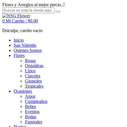
Flores y Arreglos al mejor precio..!
0
Mi Carrito /
$
0.00
Dsiculpe, carrito vacio
Inicio
San Valentín
Quienes Somos
Flores
Rosas
Orquídeas
Lírios
Claveles
Girasoles
Tropicales
Ocasiones
Amor
Cumpleaños
Bebes
Eventos
Bodas
Funerales
Plantas